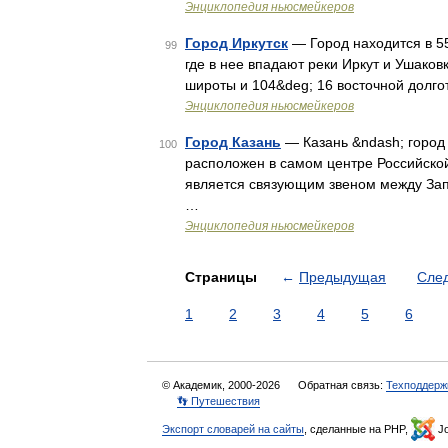
Энциклопедия ньюсмейкеров
Город Иркутск
— Город находится в 55 
99
где в нее впадают реки Иркут и Ушаков
широты и 104&deg; 16 восточной долг
Энциклопедия ньюсмейкеров
Город Казань
— Казань &ndash; город 
100
расположен в самом центре Российско
является связующим звеном между Зап
…
Энциклопедия ньюсмейкеров
Страницы
←
Предыдущая
Сле
1
2
3
4
5
6
© Академик, 2000-2026
Обратная связь:
Техподдерж
👣 Путешествия
Экспорт словарей на сайты
, сделанные на PHP,
Jo