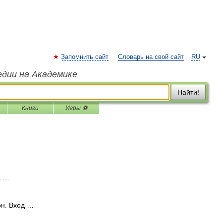
Запомнить сайт
Словарь на свой сайт
RU
едии на Академике
Найти!
Книги
Игры ⚽
а …
он. Вход …