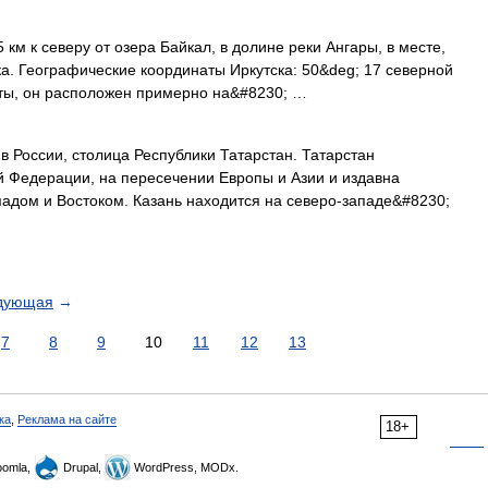
км к северу от озера Байкал, в долине реки Ангары, в месте,
ка. Географические координаты Иркутска: 50&deg; 17 северной
оты, он расположен примерно на&#8230; …
в России, столица Республики Татарстан. Татарстан
й Федерации, на пересечении Европы и Азии и издавна
адом и Востоком. Казань находится на северо‑западе&#8230;
дующая
→
7
8
9
10
11
12
13
ка
,
Реклама на сайте
18+
omla,
Drupal,
WordPress, MODx.