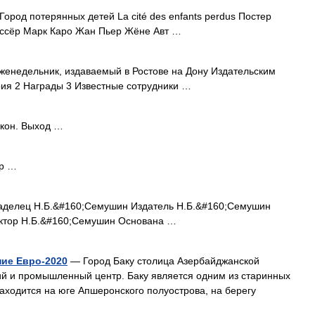
ород потерянных детей La cité des enfants perdus Постер
ссёр Марк Каро Жан Пьер Жёне Авт …
енедельник, издаваемый в Ростове на Дону Издательским
ия 2 Награды 3 Известные сотрудники …
кон. Выход …
р …
делец Н.Б.&#160;Семушин Издатель Н.Б.&#160;Семушин
актор Н.Б.&#160;Семушин Основана …
ние Евро-2020
— Город Баку столица Азербайджанской
ий и промышленный центр. Баку является одним из старинных
находится на юге Апшеронского полуострова, на берегу