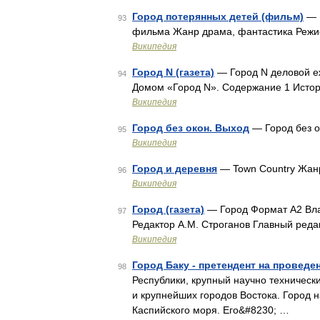
Город потерянных детей (фильм)
— Г
93
фильма Жанр драма, фантастика Режи
Википедия
Город N (газета)
— Город N деловой еж
94
Домом «Город N». Содержание 1 Истор
Википедия
Город без окон. Выход
— Город без о
95
Википедия
Город и деревня
— Town Country Жан
96
Википедия
Город (газета)
— Город Формат А2 Вла
97
Редактор А.М. Строганов Главный ред
Википедия
Город Баку - претендент на проведе
98
Республики, крупный научно техническ
и крупнейших городов Востока. Город 
Каспийского моря. Его&#8230; …