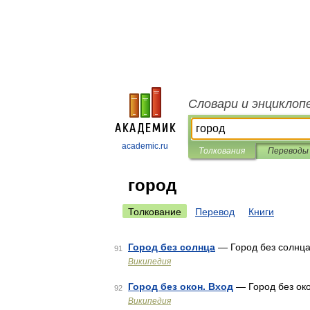
Словари и энциклоп
academic.ru
Толкования
Переводы
город
Толкование
Перевод
Книги
Город без солнца
— Город без солнц
91
Википедия
Город без окон. Вход
— Город без ок
92
Википедия